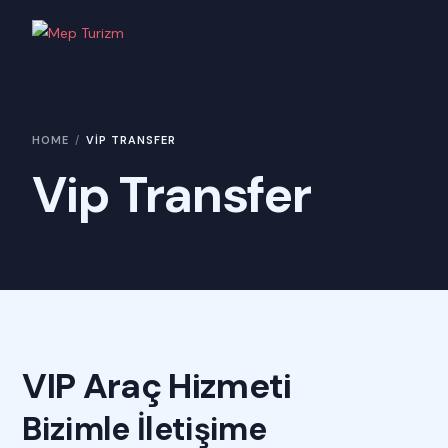
0
Hakkımızda
HOME
VIP TRANSFER
Hizmetlerimiz
Vip Transfer
Online Başvuru
Turlar
İletişim
VIP Araç Hizmeti
Bizimle İletişime 