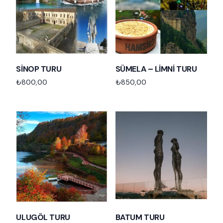
SİNOP TURU
SÜMELA – LİMNİ TURU
₺
800,00
₺
850,00
Add to cart
Add to cart
ULUGÖL TURU
BATUM TURU