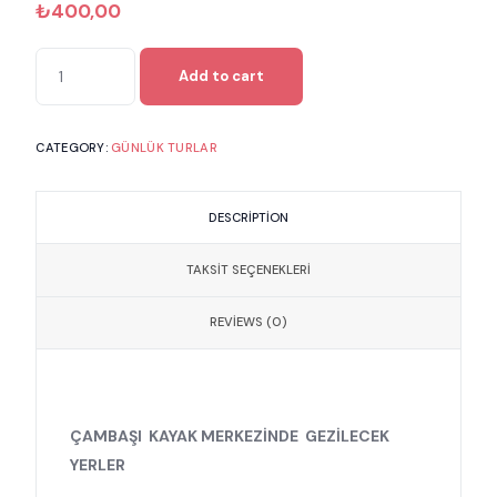
₺
400,00
ÇAMBAŞI
Add to cart
TURU
quantity
CATEGORY:
GÜNLÜK TURLAR
DESCRIPTION
TAKSIT SEÇENEKLERI
REVIEWS (0)
ÇAMBAŞI KAYAK MERKEZİNDE GEZİLECEK
YERLER